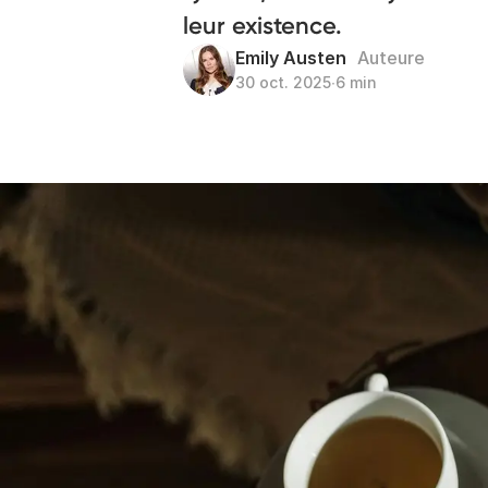
leur existence.
Emily Austen
Auteure
30 oct. 2025
∙
6 min