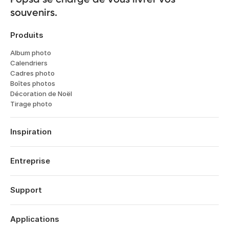
souvenirs.
Produits
Album photo
Calendriers
Cadres photo
Boîtes photos
Décoration de Noël
Tirage photo
Inspiration
Voyages
Mariages
Entreprise
Fiancailles
À propos
Naissance
Fonctionnalités
Support
Dates Anniversaires
Technologie
Anniversaires
Se connecter
Carrières
Rétrospective Année
Historique des commandes
Applications
Affiliates
Saint Valentin
Centre d’aide