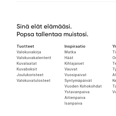
Sinä elät elämääsi. 

Popsa tallentaa muistosi.
Tuotteet
Inspiraatio
Y
Valokuvakirja
Matka
T
Valokuvakalenterit
Häät
O
Kuvalaatat
Kihlajaiset
T
Kuvaboksit
Vauvat
T
Joulukoristeet
Vuosipaivat
Af
Valokuvatulosteet
Syntymäpäivät
K
Vuoden Kohokohdat
T
Ystavanpaiva
V
Aitienpaiva
Isanpaiva