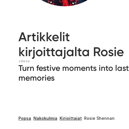
Artikkelit
kirjoittajalta Rosie
JOULU
Turn festive moments into las
memories
Popsa
Nakokulmia
Kirjoittajat
Rosie Shennan