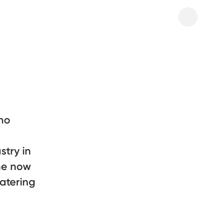
who
stry in
he now
catering