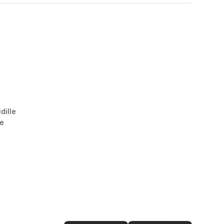
e
dille
le