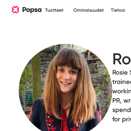
Tuotteet
Ominaisuudet
Tietoa
Ro
Rosie 
traine
workin
PR, wr
spends
for pr