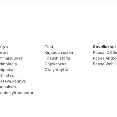
ritys
Tuki
Sovellukset
ietoa
Kirjaudu sisään
Popsa iOS:ll
minaisuudet
Tilaushistoria
Popsa Androi
eknologia
Ohjekeskus
Popsa Webil
yöpaikat
Ota yhteyttä
filiates
estävä kehitys
arjoukset
uoden yhteenveto