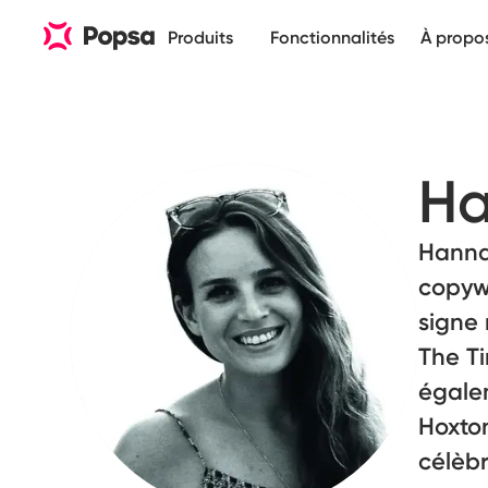
Produits
Fonctionnalités
À propo
Ha
Hannah
copywr
signe
The Ti
égale
Hoxton
célèbr