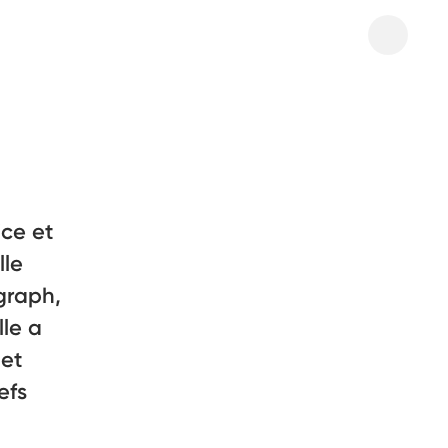
ce et
lle
graph,
lle a
 et
efs