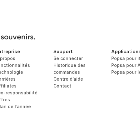
 souvenirs.
ntreprise
Support
Application
 propos
Se connecter
Popsa pour 
onctionnalités
Historique des 
Popsa pour 
echnologie
commandes
Popsa pour 
arrières
Centre d’aide
filiates
Contact
co-responsabilité
ffres
ilan de l’année