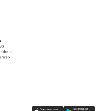
s
iOS
Android
le Web