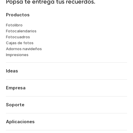
Popsa te entrega tus recuerdos.
Productos
Fotolibro
Fotocalendarios
Fotocuadros
Cajas de fotos
Adornos navideños
Impresiones
Ideas
Viajes
Bodas
Empresa
Compromisos
Sobre nosotros
Bebés
Características
Soporte
Aniversarios
Tecnología
Cumpleaños
Iniciar sesión
Empleo
Resumen del año
Historial de pedidos
Aplicaciones
Affiliates
San Valentin
Centro de ayuda
Sostenibilidad
Día de la Madre
Popsa para iOS
Contacto