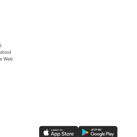
S
droid
as Web