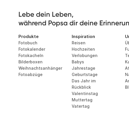
Lebe dein Leben, 

während Popsa dir deine Erinnerung
Produkte
Inspiration
U
Fotobuch
Reisen
Ü
Fotokalender
Hochzeiten
F
Fotokacheln
Verlobungen
T
Bilderboxen
Babys
Ka
Weihnachtsanhänger
Jahrestage
Af
Fotoabzüge
Geburtstage
N
Das Jahr im 
A
Rückblick
B
Valentinstag
Muttertag
Vatertag