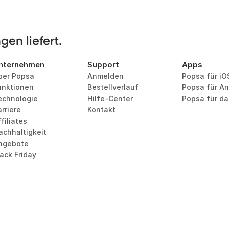
en liefert.
nternehmen
Support
Apps
ber Popsa
Anmelden
Popsa für iO
unktionen
Bestellverlauf
Popsa für An
echnologie
Hilfe-Center
Popsa für d
rriere
Kontakt
filiates
achhaltigkeit
ngebote
lack Friday