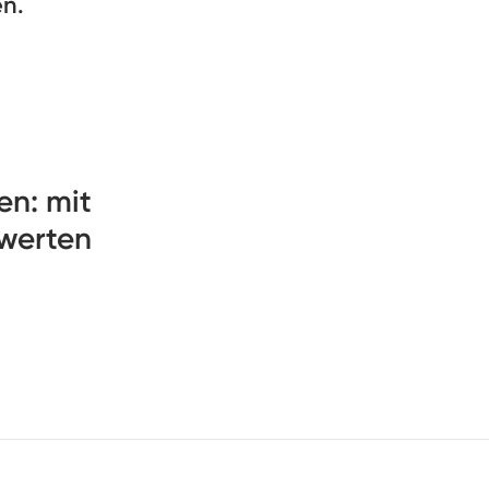
en.
en: mit
werten