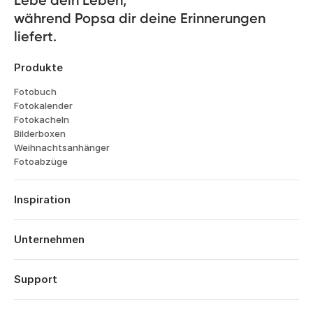
Lebe dein Leben, 

während Popsa dir deine Erinnerungen 
liefert.
Produkte
Fotobuch
Fotokalender
Fotokacheln
Bilderboxen
Weihnachtsanhänger
Fotoabzüge
Inspiration
Reisen
Hochzeiten
Unternehmen
Verlobungen
Über Popsa
Babys
Funktionen
Support
Jahrestage
Technologie
Geburtstage
Anmelden
Karriere
Das Jahr im Rückblick