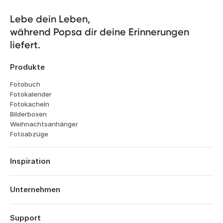
Lebe dein Leben, 

während Popsa dir deine Erinnerungen 
liefert.
Produkte
Fotobuch
Fotokalender
Fotokacheln
Bilderboxen
Weihnachtsanhänger
Fotoabzüge
Inspiration
Reisen
Hochzeiten
Unternehmen
Verlobungen
Über Popsa
Babys
Funktionen
Support
Jahrestage