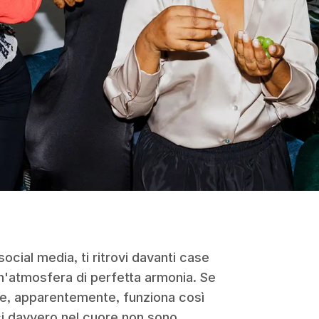
social media, ti ritrovi davanti case
un'atmosfera di perfetta armonia. Se
che, apparentemente, funziona così
rci davvero nel cuore non sono