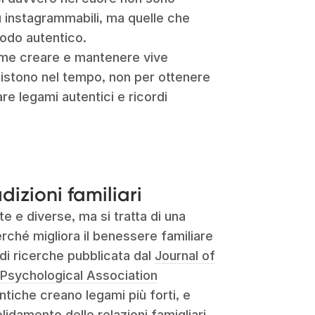
ù instagrammabili, ma quelle che
modo autentico.
ome creare e mantenere vive
esistono nel tempo, non per ottenere
vare legami autentici e ricordi
dizioni familiari
te e diverse, ma si tratta di una
rché migliora il benessere familiare
i di ricerche pubblicata dal
Journal of
Psychological Association
ntiche creano legami più forti, e
idamento delle relazioni famigliari.