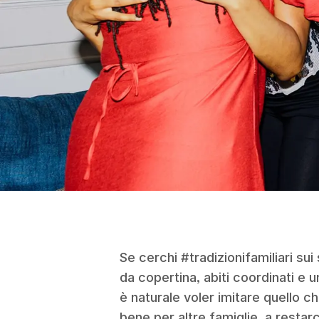
Se cerchi #tradizionifamiliari sui 
da copertina, abiti coordinati e 
è naturale voler imitare quello 
bene per altre famiglie, a resta