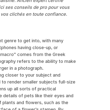
alisme. Ancien expert certifié
ci ses conseils de pro pour vous
e vos clichés en toute confiance.
nt genre to get into, with many
phones having close-up, or
m “macro” comes from the Greek
graphy refers to the ability to make
rger in a photograph.
g closer to your subject and
 to render smaller subjects full-size
s up all sorts of practical
e details of pets like their eyes and
f plants and flowers, such as the
urface of a flower’s stamen. By