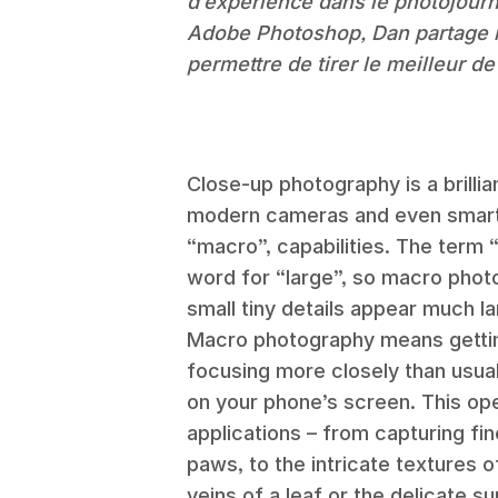
d’expérience dans le photojourn
Adobe Photoshop, Dan partage i
permettre de tirer le meilleur d
Close-up photography is a brillia
modern cameras and even smart
“macro”, capabilities. The ter
word for “large”, so macro photo
small tiny details appear much la
Macro photography means gettin
focusing more closely than usual
on your phone’s screen. This open
applications – from capturing fin
paws, to the intricate textures o
veins of a leaf or the delicate s