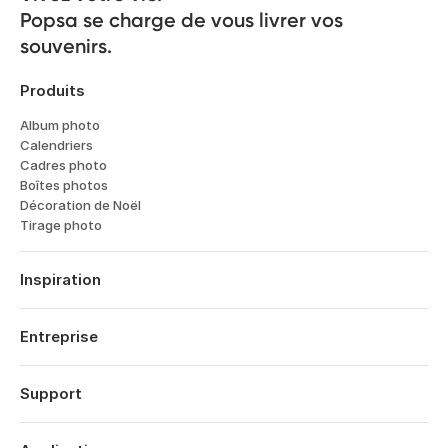
Popsa se charge de vous livrer vos 
souvenirs.
Produits
Album photo
Calendriers
Cadres photo
Boîtes photos
Décoration de Noël
Tirage photo
Inspiration
Voyages
Mariages
Entreprise
Fiancailles
À propos
Naissance
Fonctionnalités
Support
Dates Anniversaires
Technologie
Anniversaires
Se connecter
Carrières
Rétrospective Année
Historique des commandes