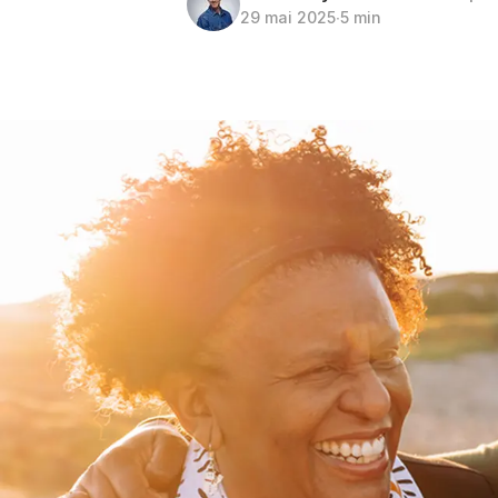
29 mai 2025
∙
5 min