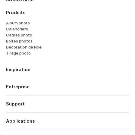
Produits
Album photo
Calendriers
Cadres photo
Boîtes photos
Décoration de Noël
Tirage photo
Inspiration
Voyages
Mariages
Entreprise
Fiancailles
À propos
Naissance
Fonctionnalités
Support
Dates Anniversaires
Technologie
Anniversaires
Se connecter
Carrières
Rétrospective Année
Historique des commandes
Applications
Affiliates
Saint Valentin
Centre d’aide
Eco-responsabilité
Fête Mères
Popsa pour iOS
Contact
Offres
Fête Pères