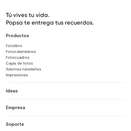
Tú vives tu vida.

Popsa te entrega tus recuerdos.
Productos
Fotolibro
Fotocalendarios
Fotocuadros
Cajas de fotos
Adornos navideños
Impresiones
Ideas
Viajes
Bodas
Empresa
Compromisos
Sobre nosotros
Bebés
Características
Soporte
Aniversarios
Tecnología
Cumpleaños