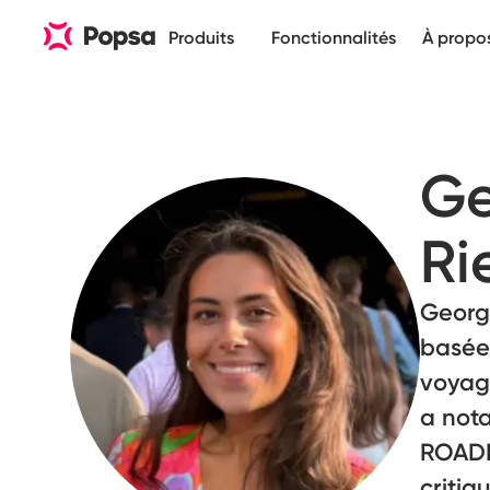
Produits
Fonctionnalités
À propo
Ge
Ri
Georgi
basée
voyage
a not
ROADB
critiq