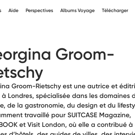
s
Aide
Perspectives
Albums Voyage
Télécharger
orgina Groom-
etschy
na Groom-Rietschy est une autrice et éditr
 à Londres, spécialisée dans les domaines 
, de la gastronomie, du design et du lifestyl
amment travaillé pour SUITCASE Magazine,
OOK et Visit London, où elle a contribué à
ues d’hôtels, des guides de villes, des interv