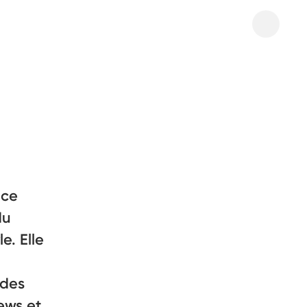
ice
du
e. Elle
 des
iews et