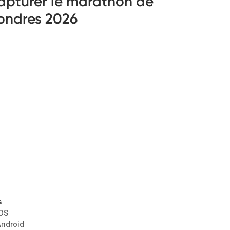
apturer le marathon de
ondres 2026
s
iOS
Android