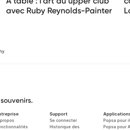
À table : l’art du upper club
c
avec Ruby Reynolds-Painter
L
hy
 souvenirs.
ntreprise
Support
Application
 propos
Se connecter
Popsa pour 
onctionnalités
Historique des 
Popsa pour 