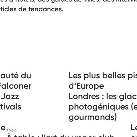
ticles de tendances.
eauté du
Les plus belles pi
Falconer
d‘Europe
 Jazz
Londres : les glac
stivals
photogéniques (et
gourmands)
ne
L
FOOD