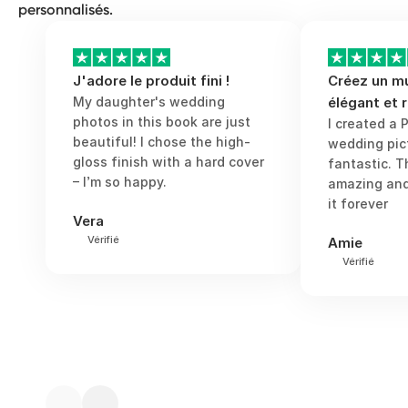
entièrement personnalisés avec des
cm, 13 x 13 cm et 20 x 20 cm) ou en
personnalisés.
légendes et des bordures colorées ;
format classique (15 x 10 cm, 18 x 13 cm,
offrez-leur le souvenir idéal de ce
20 x 15 cm et 30 x 20 cm).
moment si spécial qu’ils ont partagé avec
J'adore le produit fini !
Créez un m
vous.
My daughter's wedding
élégant et r
photos in this book are just
I created a 
beautiful! I chose the high-
wedding pict
gloss finish with a hard cover
fantastic. T
– I’m so happy.
amazing and
it forever
Vera
Vérifié
Amie
Vérifié