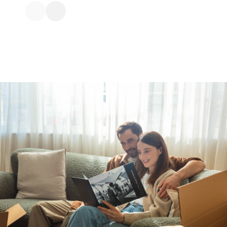
moments à jamais. Comme cela :
choisi mes phot
notre premier regard. Je ne me
l’application a 
souviens même pas de ce que nous
mises en page,
nous sommes dit, mais je me
légendes. Super 
souviens exactement de ce que j’ai
rendu professio
ressenti. Avec Popsa, nous avons créé
Debra
un livre photo de mariage aussi
spécial que le grand jour même.
Meg et Harry