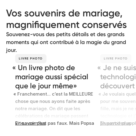
Vos souvenirs de mariage,
magnifiquement conservés
Souvenez-vous des petits détails et des grands
moments qui ont contribué à la magie du grand
jour.
LIVRE PHOTO
LIVRE PHOTO
Un livre photo de
Je ne sui
mariage aussi spécial
technologie
que le jour même
découvert
Franchement... c’est la MEILLEURE
Je voulais que
chose que nous ayons faite après
pour me souven
notre mariage. On dit que les
fille, mais je n
célébrations de mariage passent
technologie et j’
vite... ce n'est pas faux. Mais Popsa
En savoir plus
plupart des appl
En savoir plus
nous a aidés à préserver ces
photo. Puis j’ai