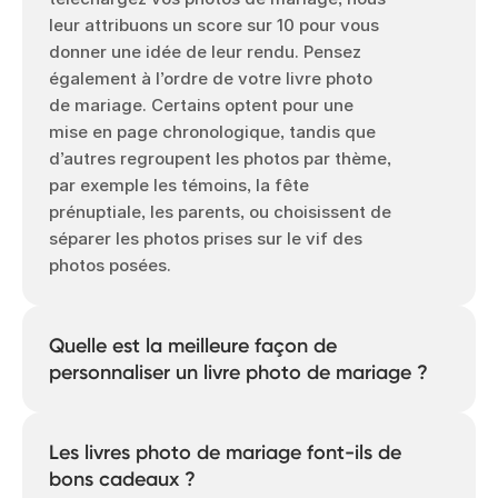
leur attribuons un score sur 10 pour vous
donner une idée de leur rendu. Pensez
également à l’ordre de votre livre photo
de mariage. Certains optent pour une
mise en page chronologique, tandis que
d’autres regroupent les photos par thème,
par exemple les témoins, la fête
prénuptiale, les parents, ou choisissent de
séparer les photos prises sur le vif des
photos posées.
Quelle est la meilleure façon de
personnaliser un livre photo de mariage ?
Les fonctionnalités de Popsa peuvent
vous aider à rendre votre livre photo de
Les livres photo de mariage font-ils de
mariage aussi unique que votre histoire
bons cadeaux ?
d’amour. Ajoutez des touches