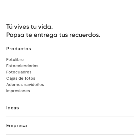
Tú vives tu vida.

Popsa te entrega tus recuerdos.
Productos
Fotolibro
Fotocalendarios
Fotocuadros
Cajas de fotos
Adornos navideños
Impresiones
Ideas
Viajes
Bodas
Empresa
Compromisos
Sobre nosotros
Bebés