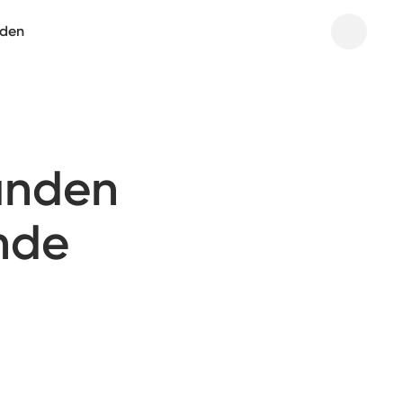
aden
anden
nde