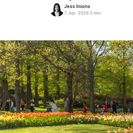
Jess Inions
7. Apr. 2026
∙
3 min