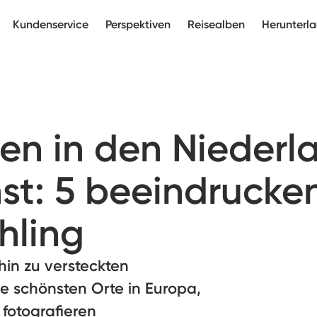
Kundenservice
Perspektiven
Reisealben
Herunterl
en in den Niederl
st: 5 beeindrucke
hling
in zu versteckten
e schönsten Orte in Europa,
fotografieren