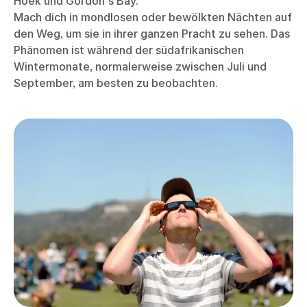
Beobachte leuchtendes Phytoplankton an der Küste des
Biosphärenreservats Kogelberg, Südafrika
Biolumineszenz in Südafrika
Das Kogelberg-Biosphärenreservat in der Nähe von
Kapstadt in Südafrika ist bekannt für sein magisches
biolumineszentes Phytoplankton, das entlang der
Küste einen leuchtenden Effekt erzeugt. Du kannst
dies vom Kogelberg-Biosphärenreservat aus sehen,
ebenso wie von anderen Küstengebieten wie Fish
Hoek und Gordon's Bay.
Mach dich in mondlosen oder bewölkten Nächten auf
den Weg, um sie in ihrer ganzen Pracht zu sehen. Das
Phänomen ist während der südafrikanischen
Wintermonate, normalerweise zwischen Juli und
September, am besten zu beobachten.