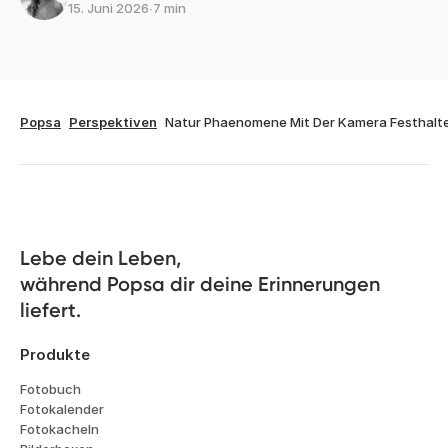
Die Reise festhalten, nicht nur das
Ziel
Luke Abrahams
Autor und Redakteur
8. Apr. 2026
∙
6 min
So machst du tolle Fotos auf Solo-
Reisen
Kate Woodley
15. Juni 2026
∙
7 min
Popsa
Perspektiven
Natur Phaenomene Mit Der Kamera Festhalt