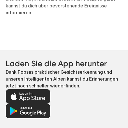
Himmelsbeobachter auf der ganzen Welt in ihren
Bann zieht. Spezielle Objektive ermöglichen zwar
eine teleskopische Sicht, aber die Darstellung der
menschlichen Erfahrung – Menschen, die sich
versammelt haben, ihre Augen mit Schutzbrillen
schützen und diesen Moment gemeinsam erleben –
erzählt oft eine spannendere Geschichte.
Am 7. September 2025 findet eine Mondfinsternis
statt, die von Australien, Asien, Afrika und Europa aus
zu sehen sein wird. Auf Websites wie
Time and Date
und dem Royal Museum Greenwich's
eclipse guide
kannst du dich über bevorstehende Ereignisse
informieren.