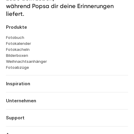
während Popsa dir deine Erinnerungen 
liefert.
Produkte
Fotobuch
Fotokalender
Fotokacheln
Bilderboxen
Weihnachtsanhänger
Fotoabzüge
Inspiration
Reisen
Hochzeiten
Unternehmen
Verlobungen
Über Popsa
Babys
Funktionen
Support
Jahrestage
Technologie
Geburtstage
Anmelden
Karriere
Das Jahr im Rückblick