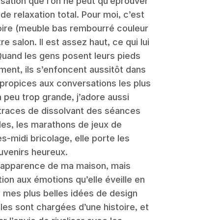
sation que l’on ne peut qu’éprouver
e relaxation total. Pour moi, c’est
voire (meuble bas rembourré couleur
e salon. Il est assez haut, ce qui lui
Quand les gens posent leurs pieds
ement, ils s’enfoncent aussitôt dans
 propices aux conversations les plus
 peu trop grande, j’adore aussi
s traces de dissolvant des séances
les, les marathons de jeux de
s-midi bricolage, elle porte les
uvenirs heureux.
l’apparence de ma maison, mais
tion aux émotions qu’elle éveille en
e mes plus belles idées de design
les sont chargées d’une histoire, et