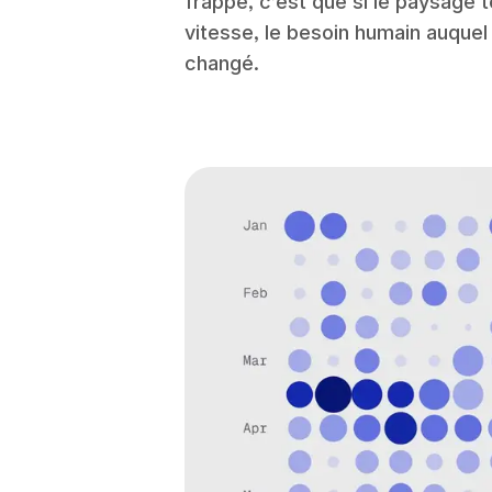
frappe, c’est que si le paysage 
vitesse, le besoin humain auquel 
changé.