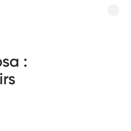
sa :
irs