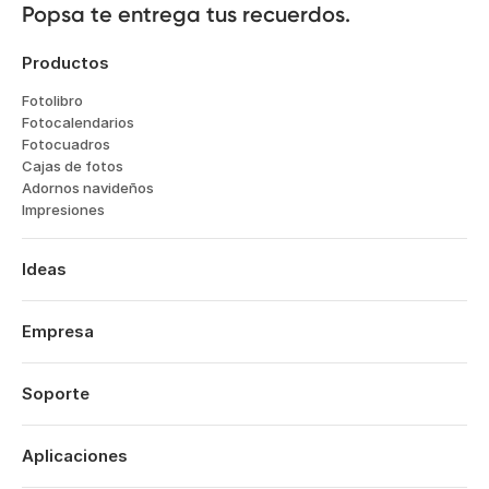
Popsa te entrega tus recuerdos.
Productos
Fotolibro
Fotocalendarios
Fotocuadros
Cajas de fotos
Adornos navideños
Impresiones
Ideas
Viajes
Bodas
Empresa
Compromisos
Sobre nosotros
Bebés
Características
Soporte
Aniversarios
Tecnología
Cumpleaños
Iniciar sesión
Empleo
Resumen del año
Historial de pedidos
Aplicaciones
Affiliates
San Valentin
Centro de ayuda
Sostenibilidad
Día de la Madre