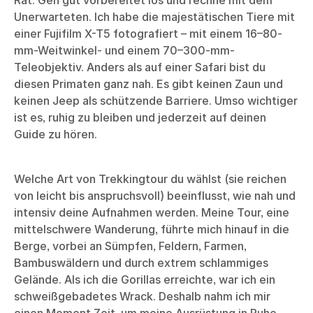
Rat: Geh gut vorbereitet los und rechne mit dem
Unerwarteten. Ich habe die majestätischen Tiere mit
einer Fujifilm X-T5 fotografiert – mit einem 16–80-
mm-Weitwinkel- und einem 70–300-mm-
Teleobjektiv. Anders als auf einer Safari bist du
diesen Primaten ganz nah. Es gibt keinen Zaun und
keinen Jeep als schützende Barriere. Umso wichtiger
ist es, ruhig zu bleiben und jederzeit auf deinen
Guide zu hören.
Welche Art von Trekkingtour du wählst (sie reichen
von leicht bis anspruchsvoll) beeinflusst, wie nah und
intensiv deine Aufnahmen werden. Meine Tour, eine
mittelschwere Wanderung, führte mich hinauf in die
Berge, vorbei an Sümpfen, Feldern, Farmen,
Bambuswäldern und durch extrem schlammiges
Gelände. Als ich die Gorillas erreichte, war ich ein
schweißgebadetes Wrack. Deshalb nahm ich mir