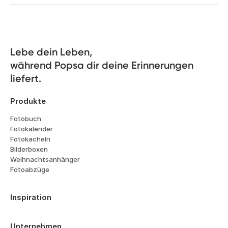
Lebe dein Leben, 

während Popsa dir deine Erinnerungen 
liefert.
Produkte
Fotobuch
Fotokalender
Fotokacheln
Bilderboxen
Weihnachtsanhänger
Fotoabzüge
Inspiration
Reisen
Hochzeiten
Unternehmen