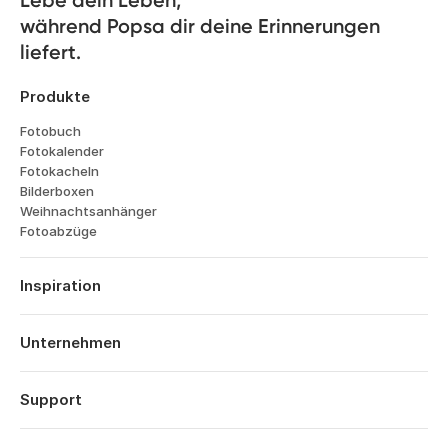
während Popsa dir deine Erinnerungen 
liefert.
Produkte
Fotobuch
Fotokalender
Fotokacheln
Bilderboxen
Weihnachtsanhänger
Fotoabzüge
Inspiration
Reisen
Hochzeiten
Unternehmen
Verlobungen
Über Popsa
Babys
Funktionen
Support
Jahrestage
Technologie
Geburtstage
Anmelden
Karriere
Das Jahr im Rückblick