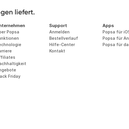
en liefert.
nternehmen
Support
Apps
ber Popsa
Anmelden
Popsa für iO
unktionen
Bestellverlauf
Popsa für An
echnologie
Hilfe-Center
Popsa für d
rriere
Kontakt
filiates
achhaltigkeit
ngebote
lack Friday