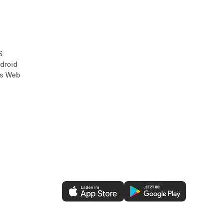
S
droid
as Web