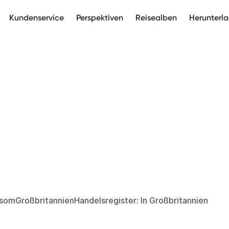
Kundenservice
Perspektiven
Reisealben
Herunterl
omGroßbritannienHandelsregister: In Großbritannien