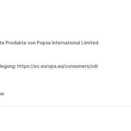
rte Produkte von Popsa International Limited.
ilegung:
https://ec.europa.eu/consumers/odr
um