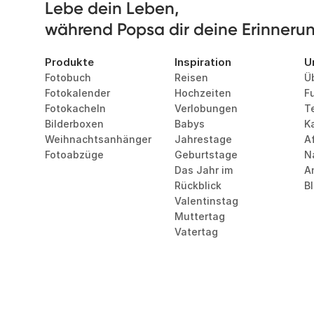
Lebe dein Leben, 

während Popsa dir deine Erinnerung
Produkte
Inspiration
U
Fotobuch
Reisen
Ü
Fotokalender
Hochzeiten
F
Fotokacheln
Verlobungen
T
Bilderboxen
Babys
Ka
Weihnachtsanhänger
Jahrestage
Af
Fotoabzüge
Geburtstage
N
Das Jahr im 
A
Rückblick
B
Valentinstag
Muttertag
Vatertag