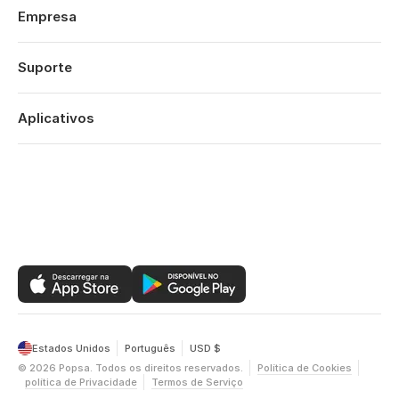
Casamentos
Empresa
Noivados
Sobre
Bebes
Características
Suporte
Aniversários
Tecnologia
Aniversários
Iniciar sessão
Carreiras
O Seu Ano
Histórico de encomendas
Aplicativos
Affiliates
Sao Valentim
Centro de ajuda
Sustentabilidade
Dia da Mãe
Popsa para iOS
Contato
Ofertas
Dia do Pai
Popsa para Android
Retrospetiva do ano
Popsa para Web
Estados Unidos
Português
USD $
©
2026
Popsa.
Todos os direitos reservados.
Política de Cookies
política de Privacidade
Termos de Serviço