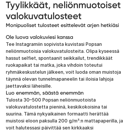
Tyylikkäät, neliönmuotoiset
valokuvatulosteet
Monipuoliset tulosteet esittelevät arjen hetkiäsi
Ole luova valokuviesi kanssa
Tee Instagramiin sopivista kuvistasi Popsan
neliönmuotoisia valokuvatulosteita. Olipa kyseessä
hassut selfiet, spontaanit seikkailut, trendikkäät
ruokapaikat tai matka, joka vihdoin toteutui
ryhmäkeskustelun jälkeen, voit luoda oman muistoja
täynnä olevan tunnelmapaneelin tai iloisia lahjoja
jaettavaksi läheisille.
Luo enemmän, säästä enemmän
Tulosta 30–500 Popsan neliönmuotoista
valokuvatulostetta pieninä, keskikokoisina tai
suurina. Tämä nykyaikainen formaatti herättää
muistosi eloon paksulla 200 g/m²:n mattapaperilla, ja
voit halutessasi päivittää sen kirkkaaksi