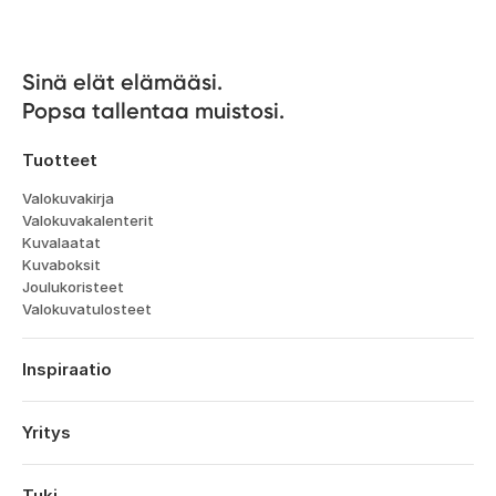
Sinä elät elämääsi. 

Popsa tallentaa muistosi.
Tuotteet
Valokuvakirja
Valokuvakalenterit
Kuvalaatat
Kuvaboksit
Joulukoristeet
Valokuvatulosteet
Inspiraatio
Matka
Häät
Yritys
Kihlajaiset
Tietoa
Vauvat
Ominaisuudet
Tuki