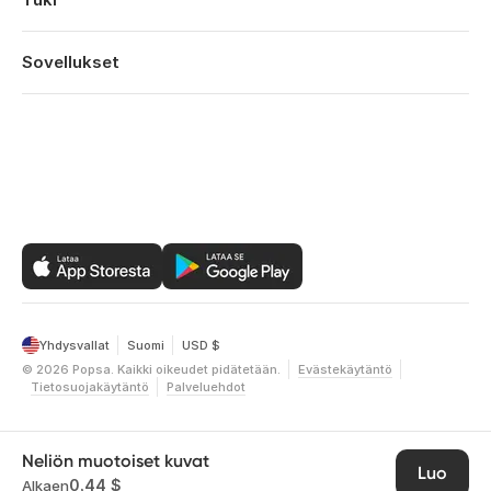
Vuosipaivat
Teknologia
Syntymäpäivät
Kirjaudu sisään
Työpaikat
Vuoden Kohokohdat
Tilaushistoria
Sovellukset
Affiliates
Ystavanpaiva
Ohjekeskus
Kestävä kehitys
Aitienpaiva
Popsa iOS:lle
Ota yhteyttä
Tarjoukset
Isanpaiva
Popsa Androidille
Vuoden yhteenveto
Popsa Webille
Yhdysvallat
Suomi
USD $
©
2026
Popsa.
Kaikki oikeudet pidätetään.
Evästekäytäntö
Tietosuojakäytäntö
Palveluehdot
Neliön muotoiset kuvat
Luo
0,44 $
Alkaen