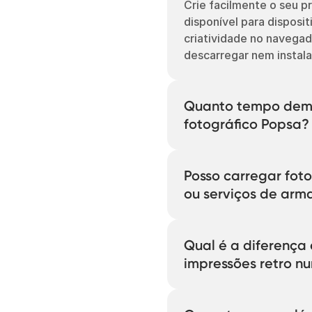
Crie facilmente o seu p
disponível para disposit
criatividade no navega
descarregar nem instala
Quanto tempo demor
fotográfico Popsa?
Pode criar e personaliz
da Popsa numa questão 
Posso carregar foto
selecione as fotos e de
ou serviços de arm
coloridos, legendas, lay
nossa IA intuitiva dê um
Sim, a Popsa pode assoc
Google Fotos e Dropbox
Qual é a diferença 
melhores fotografias.
impressões retro n
As impressões fotográf
formato retangular ou 