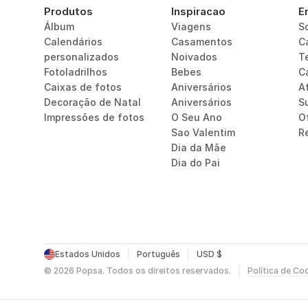
Produtos
Inspiracao
E
Álbum
Viagens
S
Calendários 
Casamentos
C
personalizados
Noivados
T
Fotoladrilhos
Bebes
C
Caixas de fotos
Aniversários
Af
Decoração de Natal
Aniversários
S
Impressões de fotos
O Seu Ano
O
Sao Valentim
R
Dia da Mãe
Dia do Pai
Estados Unidos
Português
USD $
©
2026
Popsa.
Todos os direitos reservados.
Política de Co