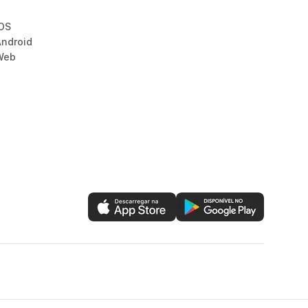
iOS
Android
Web