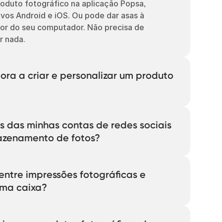
roduto fotográfico na aplicação Popsa,
ivos Android e iOS. Ou pode dar asas à
dor do seu computador. Não precisa de
r nada.
a a criar e personalizar um produto
ar qualquer um dos produtos fotográficos
de minutos. Escolha o seu produto,
s das minhas contas de redes sociais
cida a parte criativa: com rebordos
azenamento de fotos?
outs e muito mais. Pode até deixar que a
a ajuda.
iar-se às suas contas do Facebook,
 para encontrar facilmente as suas
entre impressões fotográficas e
uma caixa?
icas da Popsa são fotografias em
quadradas numa variedade de tamanhos.