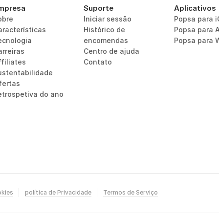
mpresa
Suporte
Aplicativos
obre
Iniciar sessão
Popsa para 
aracterísticas
Histórico de 
Popsa para 
ecnologia
encomendas
Popsa para 
arreiras
Centro de ajuda
filiates
Contato
ustentabilidade
fertas
etrospetiva do ano
okies
política de Privacidade
Termos de Serviço