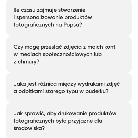
Ile czasu zajmuje stworzenie
i spersonalizowanie produktów
fotograficznych na Popsa?
Możesz stworzyć i spersonalizować
dowolny produkt fotograficzny Popsa
Czy mogę przesłać zdjęcia z moich kont
w kilka minut. Wybierz produkt, dodaj
w mediach społecznościowych lub
zdjęcia i dopracuj projekt dzięki
z chmury?
kolorowym ramkom, podpisom, układom
i nie tylko. Możesz nawet pozwolić na
Tak, Popsa może połączyć się z Twoimi
pomoc naszej sprytnej sztucznej
kontami na Facebooku, Zdjęciach Google
Jaka jest różnica między wydrukami zdjęć
inteligencji.
i Dropbox, aby ułatwić Ci znalezienie
a odbitkami starego typu w pudełku?
najlepszych zdjęć.
Wydruki Popsa to klasyczne zdjęcia
poziome lub kwadratowe w różnych
Jak sprawić, aby drukowanie produktów
rozmiarach. Pudełka ze zdjęciami Popsa to
fotograficznych było przyjazne dla
luksusowe pudełka prezentacyjne
środowiska?
wypełnione 20–34 zdjęciami w formacie