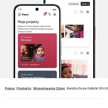
Popsa
Produkty
Wywolywanie Zdjec
Bardzo Duze Odbitki 30x2