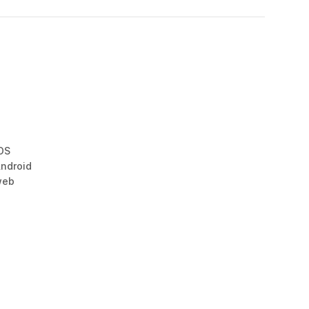
OS
ndroid
web