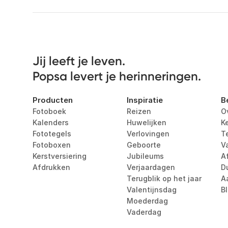
Jij leeft je leven. 

Popsa levert je herinneringen.
Producten
Inspiratie
B
Fotoboek
Reizen
O
Kalenders
Huwelijken
K
Fototegels
Verlovingen
T
Fotoboxen
Geboorte
V
Kerstversiering
Jubileums
Af
Afdrukken
Verjaardagen
D
Terugblik op het jaar
A
Valentijnsdag
B
Moederdag
Vaderdag