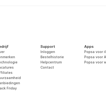
edrijf
Support
Apps
ver
Inloggen
Popsa voor i
enmerken
Bestelhistorie
Popsa voor A
echnologie
Helpcentrum
Popsa voor 
acatures
Contact
filiates
uurzaamheid
anbiedingen
lack Friday