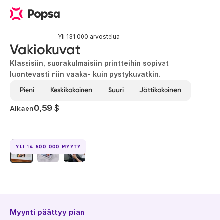
Yli 131 000 arvostelua
Vakiokuvat
Klassisiin, suorakulmaisiin printteihin sopivat
luontevasti niin vaaka- kuin pystykuvatkin.
Pieni
Keskikokoinen
Suuri
Jättikokoinen
0,59 $
Alkaen
YLI 14 500 000 MYYTY
Myynti päättyy pian