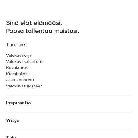
Sinä elät elämääsi. 

Popsa tallentaa muistosi.
Tuotteet
Valokuvakirja
Valokuvakalenterit
Kuvalaatat
Kuvaboksit
Joulukoristeet
Valokuvatulosteet
Inspiraatio
Matka
Häät
Yritys
Kihlajaiset
Tietoa
Vauvat
Ominaisuudet
Tuki