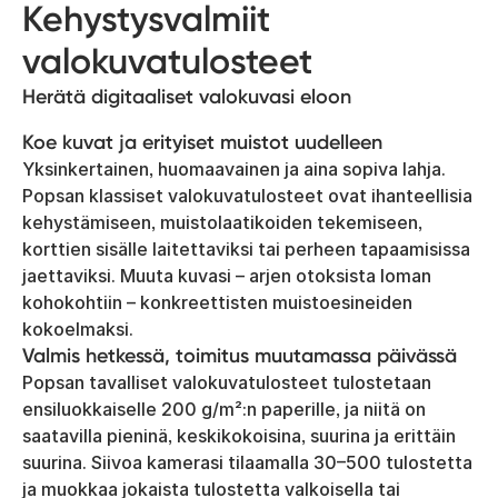
Kehystysvalmiit
valokuvatulosteet
Herätä digitaaliset valokuvasi eloon
Koe kuvat ja erityiset muistot uudelleen
Yksinkertainen, huomaavainen ja aina sopiva lahja.
Popsan klassiset valokuvatulosteet ovat ihanteellisia
kehystämiseen, muistolaatikoiden tekemiseen,
korttien sisälle laitettaviksi tai perheen tapaamisissa
jaettaviksi. Muuta kuvasi – arjen otoksista loman
kohokohtiin – konkreettisten muistoesineiden
kokoelmaksi.
Valmis hetkessä, toimitus muutamassa päivässä
Popsan tavalliset valokuvatulosteet tulostetaan
ensiluokkaiselle 200 g/m²:n paperille, ja niitä on
saatavilla pieninä, keskikokoisina, suurina ja erittäin
suurina. Siivoa kamerasi tilaamalla 30–500 tulostetta
ja muokkaa jokaista tulostetta valkoisella tai