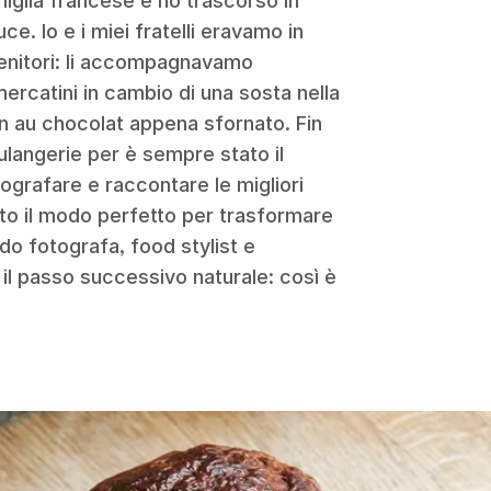
iglia francese e ho trascorso in
ce. Io e i miei fratelli eravamo in
 genitori: li accompagnavamo
ercatini in cambio di una sosta nella
n au chocolat appena sfornato. Fin
ulangerie per è sempre stato il
tografare e raccontare le migliori
to il modo perfetto per trasformare
do fotografa, food stylist e
a il passo successivo naturale: così è