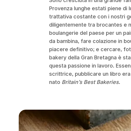
Sono cresciuta in una grande fam
Provenza lunghe estati piene di lu
trattativa costante con i nostri
diligentemente tra brocantes e m
boulangerie del paese per un pai
da bambina, fare colazione in bo
piacere definitivo; e cercare, fo
bakery della Gran Bretagna è sta
questa passione in lavoro. Essen
scrittrice, pubblicare un libro er
nato
Britain’s Best Bakeries
.