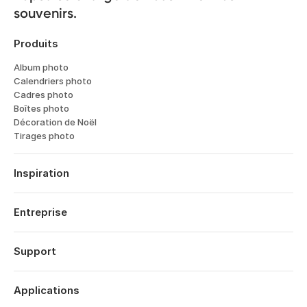
souvenirs.
Produits
Album photo
Calendriers photo
Cadres photo
Boîtes photo
Décoration de Noël
Tirages photo
Inspiration
Voyage
Mariages
Entreprise
Fiancailles
À propos
Naissance
Fonctionnalités
Support
Dates anniversaires de mariage
Technologie
Anniversaires
Se connecter
Carrières
Rétrospective Année
Historique des commandes
Applications
Affiliates
Saint Valentin
Centre d’aide
Eco-responsabilité
Fête des mères