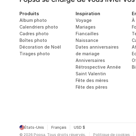
Produits
Inspiration
E
Album photo
Voyage
À
Calendriers photo
Mariages
F
Cadres photo
Fiancailles
T
Boîtes photo
Naissance
C
Décoration de Noël
Dates anniversaires 
Af
Tirages photo
de mariage
E
Anniversaires
O
Rétrospective Année
B
Saint Valentin
Fête des mères
Fête des pères
États-Unis
Français
USD $
©
2026
Popsa.
Tous droits réservés.
Politique de cookies