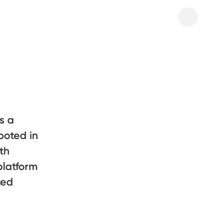
s a
ooted in
th
platform
ted