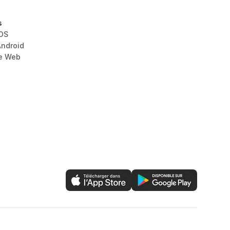
s
iOS
Android
le Web