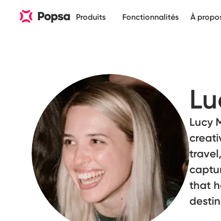
Produits
Fonctionnalités
À propo
Lu
Lucy 
creati
travel
captu
that h
destin