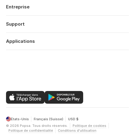
Voyages
Mariages
Entreprise
Fiancailles
À propos
Naissance
Fonctionnalités
Support
Dates Anniversaires
Technologie
Anniversaires
Se connecter
Carrières
Rétrospective Année
Historique des commandes
Applications
Affiliates
Saint Valentin
Centre d’aide
Eco-responsabilité
Fête Mères
Popsa pour iOS
Contact
Offres
Fête Pères
Popsa pour Android
Bilan de l’année
Popsa pour le Web
États-Unis
Français (Suisse)
USD $
©
2026
Popsa.
Tous droits réservés.
Politique de cookies
Politique de confidentialité
Conditions d'utilisation