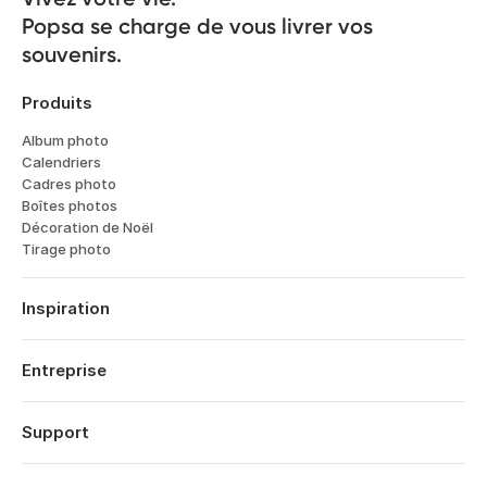
Popsa se charge de vous livrer vos 
souvenirs.
Produits
Album photo
Calendriers
Cadres photo
Boîtes photos
Décoration de Noël
Tirage photo
Inspiration
Voyages
Mariages
Entreprise
Fiancailles
À propos
Naissance
Fonctionnalités
Support
Dates Anniversaires
Technologie
Anniversaires
Se connecter
Carrières
Rétrospective Année