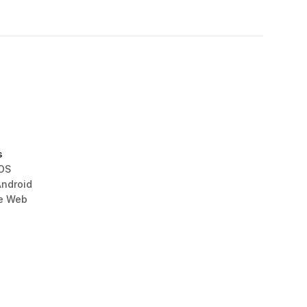
s
iOS
Android
le Web