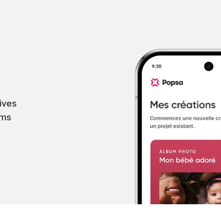
ives
ums