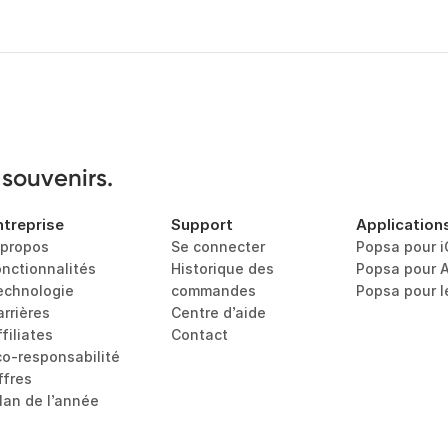
 souvenirs.
ntreprise
Support
Application
 propos
Se connecter
Popsa pour 
onctionnalités
Historique des 
Popsa pour 
echnologie
commandes
Popsa pour 
arrières
Centre d’aide
filiates
Contact
co-responsabilité
ffres
ilan de l’année