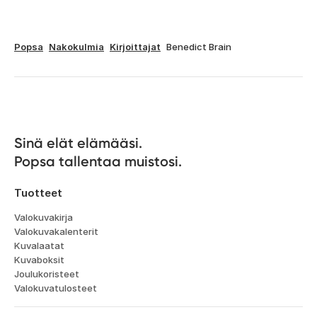
Popsa
Nakokulmia
Kirjoittajat
Benedict Brain
Sinä elät elämääsi. 

Popsa tallentaa muistosi.
Tuotteet
Valokuvakirja
Valokuvakalenterit
Kuvalaatat
Kuvaboksit
Joulukoristeet
Valokuvatulosteet