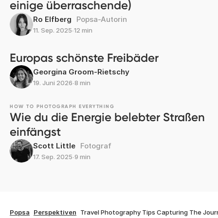
einige überraschende)
Ro Elfberg
Popsa-Autorin
11. Sep. 2025
∙
12 min
Europas schönste Freibäder
Georgina Groom-Rietschy
19. Juni 2026
∙
8 min
HOW TO PHOTOGRAPH EVERYTHING
Wie du die Energie belebter Straßen
einfängst
Scott Little
Fotograf
17. Sep. 2025
∙
9 min
Popsa
Perspektiven
Travel Photography Tips Capturing The Jour