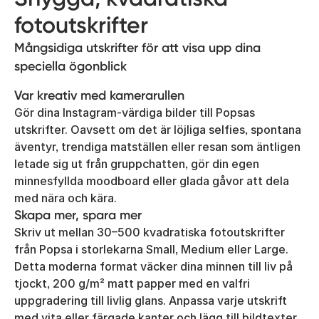
fotoutskrifter
Mångsidiga utskrifter för att visa upp dina
speciella ögonblick
Var kreativ med kamerarullen
Gör dina Instagram-värdiga bilder till Popsas
utskrifter. Oavsett om det är löjliga selfies, spontana
äventyr, trendiga matställen eller resan som äntligen
letade sig ut från gruppchatten, gör din egen
minnesfyllda moodboard eller glada gåvor att dela
med nära och kära.
Skapa mer, spara mer
Skriv ut mellan 30–500 kvadratiska fotoutskrifter
från Popsa i storlekarna Small, Medium eller Large.
Detta moderna format väcker dina minnen till liv på
tjockt, 200 g/m² matt papper med en valfri
uppgradering till livlig glans. Anpassa varje utskrift
med vita eller färgade kanter och lägg till bildtexter