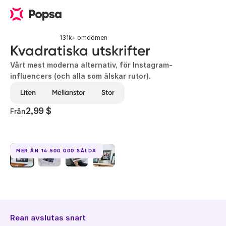
131k+ omdömen
Kvadratiska utskrifter
Vårt mest moderna alternativ, för Instagram-
influencers (och alla som älskar rutor).
Liten
Mellanstor
Stor
2,99 $
Från
MER ÄN 14 500 000 SÅLDA
Rean avslutas snart