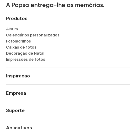
A Popsa entrega-lhe as memórias.
Produtos
Álbum
Calendários personalizados
Fotoladrilhos
Caixas de fotos
Decoração de Natal
Impressões de fotos
Inspiracao
Viagens
Casamentos
Empresa
Noivados
Sobre
Bebes
Características
Suporte
Aniversários
Tecnologia
Aniversários
Iniciar sessão
Carreiras
O Seu Ano
Histórico de encomendas
Aplicativos
Affiliates
Sao Valentim
Centro de ajuda
Sustentabilidade
Dia da Mãe