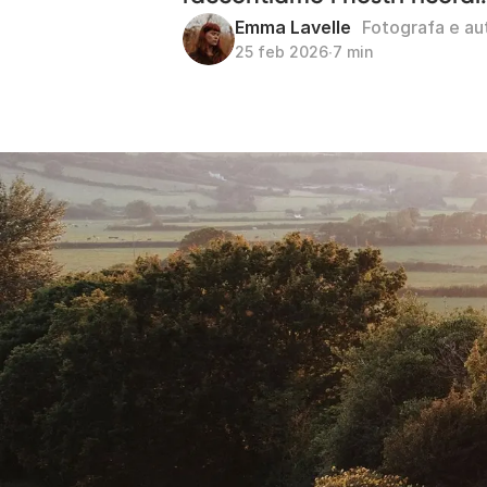
Emma Lavelle
Fotografa e au
25 feb 2026
∙
7 min