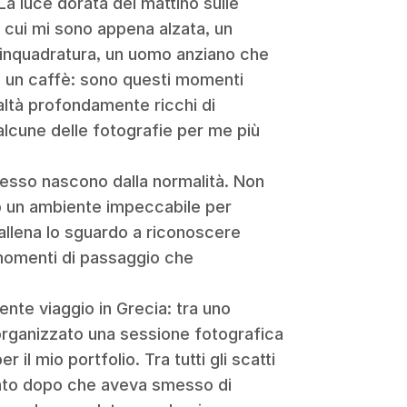
La luce dorata del mattino sulle
a cui mi sono appena alzata, un
’inquadratura, un uomo anziano che
do un caffè: sono questi momenti
altà profondamente ricchi di
 alcune delle fotografie per me più
spesso nascono dalla normalità. Non
o un ambiente impeccabile per
: allena lo sguardo a riconoscere
momenti di passaggio che
nte viaggio in Grecia: tra uno
o organizzato una sessione fotografica
il mio portfolio. Tra tutti gli scatti
rivato dopo che aveva smesso di