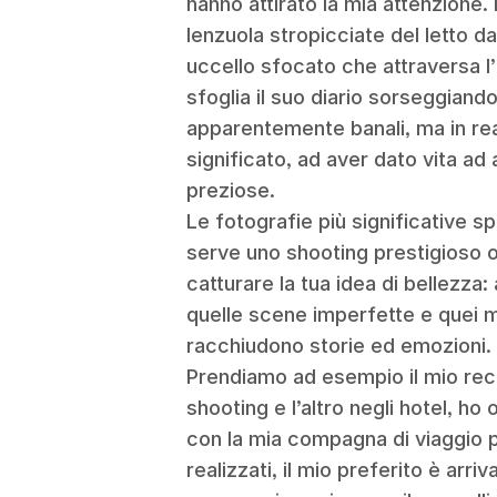
hanno attirato la mia attenzione. 
lenzuola stropicciate del letto d
uccello sfocato che attraversa l
sfoglia il suo diario sorseggian
apparentemente banali, ma in re
significato, ad aver dato vita ad
preziose.
Le fotografie più significative 
serve uno shooting prestigioso 
catturare la tua idea di bellezza
quelle scene imperfette e quei 
racchiudono storie ed emozioni.
Prendiamo ad esempio il mio rece
shooting e l’altro negli hotel, h
con la mia compagna di viaggio per 
realizzati, il mio preferito è ar