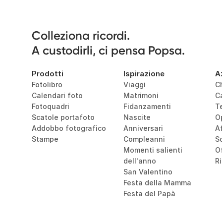
Colleziona ricordi.

A custodirli, ci pensa Popsa.
Prodotti
Ispirazione
A
Fotolibro
Viaggi
C
Calendari foto
Matrimoni
C
Fotoquadri
Fidanzamenti
T
Scatole portafoto
Nascite
O
Addobbo fotografico
Anniversari
Af
Stampe
Compleanni
So
Momenti salienti 
O
dell'anno
R
San Valentino
Festa della Mamma
Festa del Papà