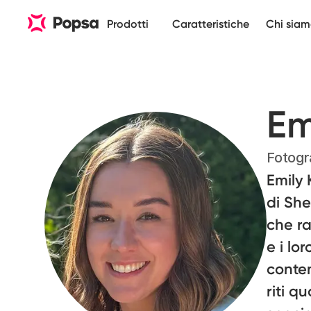
Prodotti
Caratteristiche
Chi sia
Em
Fotogr
Emily 
di She
che ra
e i lo
conten
riti q