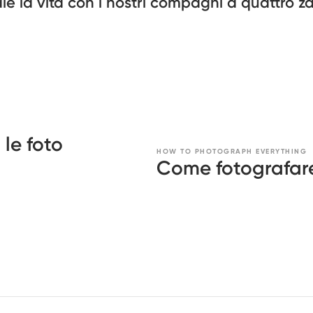
le la vita con i nostri compagni a quattro 
 le foto
HOW TO PHOTOGRAPH EVERYTHING
Come fotografare