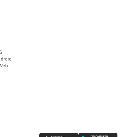
i
S
droid
 Web