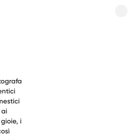
otografa
entici
mestici
 ai
gioie, i
così