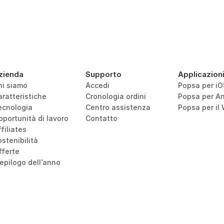
zienda
Supporto
Applicazion
hi siamo
Accedi
Popsa per iO
aratteristiche
Cronologia ordini
Popsa per An
ecnologia
Centro assistenza
Popsa per il
pportunità di lavoro
Contatto
filiates
stenibilità
fferte
iepilogo dell’anno