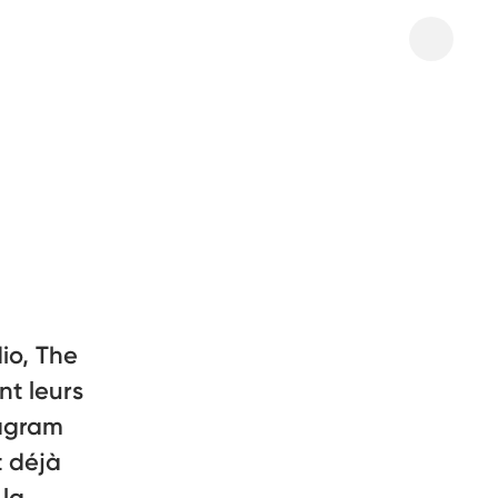
io, The
nt leurs
tagram
t déjà
 la