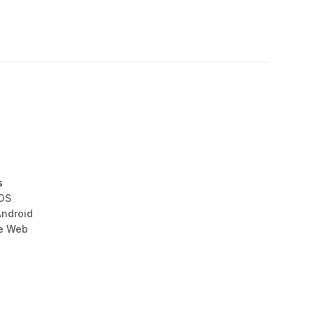
s
iOS
Android
le Web