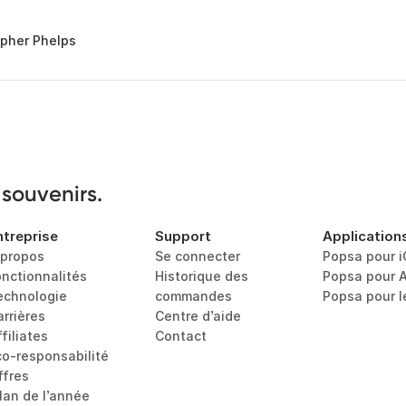
opher Phelps
 souvenirs.
ntreprise
Support
Application
 propos
Se connecter
Popsa pour 
onctionnalités
Historique des 
Popsa pour 
echnologie
commandes
Popsa pour 
arrières
Centre d’aide
filiates
Contact
co-responsabilité
ffres
ilan de l’année