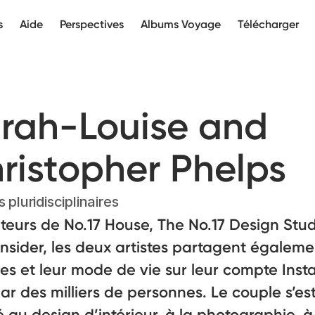
s
Aide
Perspectives
Albums Voyage
Télécharger
rah-Louise and
ristopher Phelps
s pluridisciplinaires
eurs de No.17 House, The No.17 Design Stud
Insider, les deux artistes partagent égaleme
es et leur mode de vie sur leur compte Ins
par des milliers de personnes. Le couple s’es
 au design d’intérieur, à la photographie, à