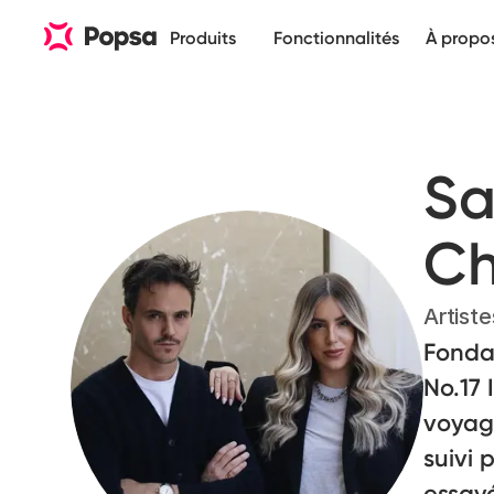
Produits
Fonctionnalités
À propo
Sa
Ch
Artiste
Fondat
No.17 
voyag
suivi 
essayé