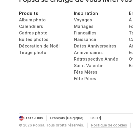
Produits
Inspiration
E
Album photo
Voyages
À
Calendriers
Mariages
F
Cadres photo
Fiancailles
T
Boîtes photos
Naissance
C
Décoration de Noël
Dates Anniversaires
Af
Tirage photo
Anniversaires
E
Rétrospective Année
O
Saint Valentin
B
Fête Mères
Fête Pères
États-Unis
Français (Belgique)
USD $
©
2026
Popsa.
Tous droits réservés.
Politique de cookies