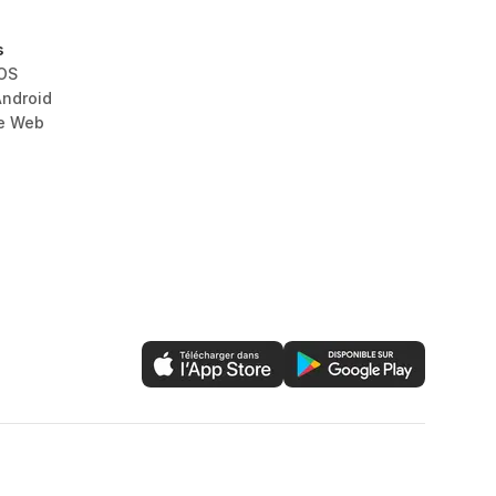
s
iOS
Android
le Web