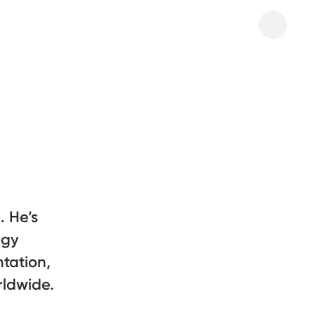
 He’s
egy
tation,
rldwide.