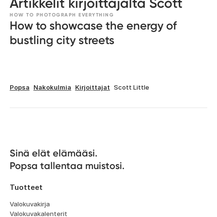
Artikkelit kirjoittajalta Scott
HOW TO PHOTOGRAPH EVERYTHING
How to showcase the energy of
bustling city streets
Popsa
Nakokulmia
Kirjoittajat
Scott Little
Sinä elät elämääsi. 

Popsa tallentaa muistosi.
Tuotteet
Valokuvakirja
Valokuvakalenterit