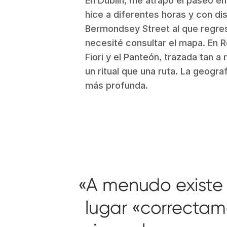
En Dublín, me atrapó el paseo ent
hice a diferentes horas y con di
Bermondsey Street al que regre
necesité consultar el mapa. En 
Fiori y el Panteón, trazada tan
un ritual que una ruta. La geogra
más profunda.
A menudo existe u
lugar «correctam