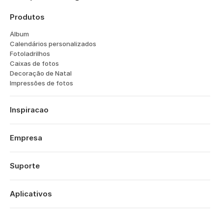
Produtos
Álbum
Calendários personalizados
Fotoladrilhos
Caixas de fotos
Decoração de Natal
Impressões de fotos
Inspiracao
Viagens
Casamentos
Empresa
Noivados
Sobre
Bebes
Características
Suporte
Aniversários
Tecnologia
Aniversários
Iniciar sessão
Carreiras
O Seu Ano
Histórico de encomendas
Aplicativos
Affiliates
Sao Valentim
Centro de ajuda
Sustentabilidade
Dia da Mãe
Popsa para iOS
Contato
Ofertas
Dia do Pai